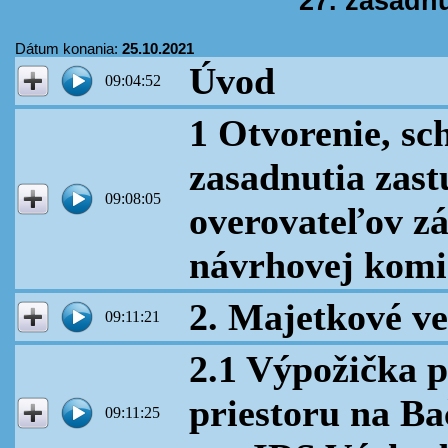
27. zasadnu
Dátum konania:
25.10.2021
Úvod
09:04:52
1 Otvorenie, sc
zasadnutia zast
09:08:05
overovateľov zá
návrhovej komi
2. Majetkové ve
09:11:21
2.1 Výpožička 
priestoru na Bač
09:11:25