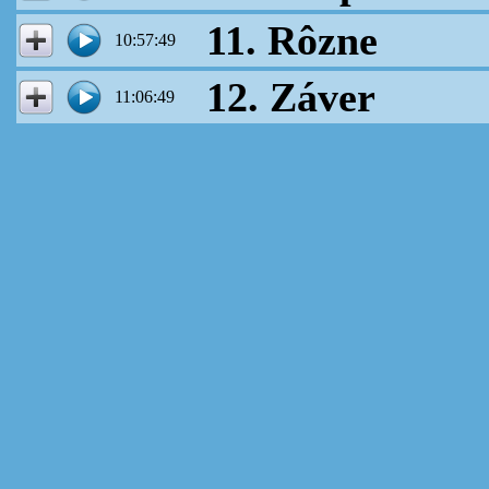
11. Rôzne
10:57:49
12. Záver
11:06:49