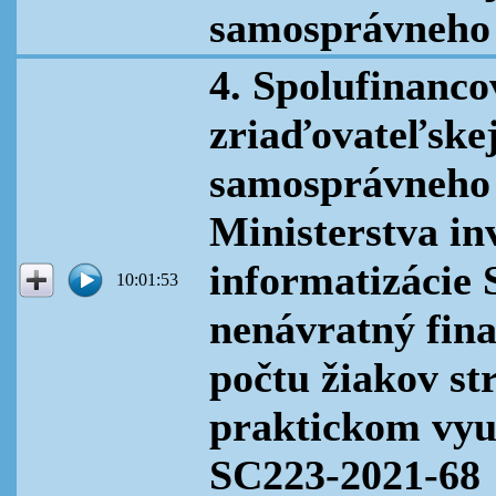
samosprávneho
4. Spolufinanco
zriaďovateľske
samosprávneho k
Ministerstva inv
informatizácie 
10:01:53
nenávratný fina
počtu žiakov st
praktickom vyu
SC223-2021-68