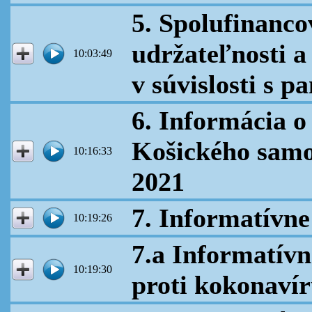
5. Spolufinanco
udržateľnosti a 
10:03:49
v súvislosti s
6. Informácia o
Košického samo
10:16:33
2021
7. Informatívne
10:19:26
7.a Informatívn
10:19:30
proti kokonav