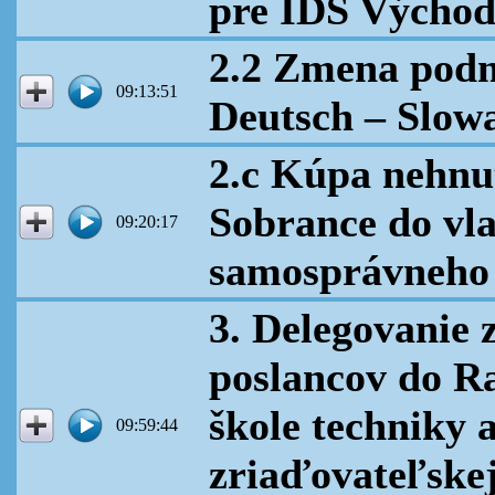
pre IDS Východ, 
2.2 Zmena pod
09:13:51
Deutsch – Slowa
2.c Kúpa nehnu
Sobrance do vla
09:20:17
samosprávneho
3. Delegovanie 
poslancov do Ra
škole techniky 
09:59:44
zriaďovateľske