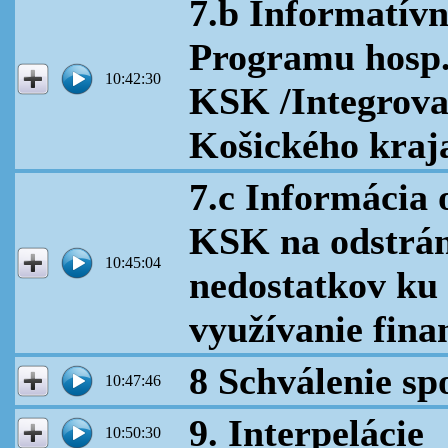
7.b Informatívn
Programu hosp. 
10:42:30
KSK /Integrova
Košického kraj
7.c Informácia 
KSK na odstrán
10:45:04
nedostatkov ku
využívanie fina
8 Schválenie sp
10:47:46
9. Interpelácie
10:50:30